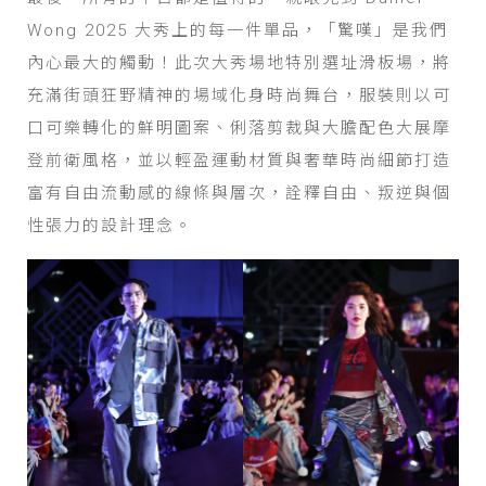
Wong 2025 大秀上的每一件單品，「驚嘆」是我們
內心最大的觸動！此次大秀場地特別選址滑板場，將
充滿街頭狂野精神的場域化身時尚舞台，服裝則以可
口可樂轉化的鮮明圖案、俐落剪裁與大膽配色大展摩
登前衛風格，並以輕盈運動材質與奢華時尚細節打造
富有自由流動感的線條與層次，詮釋自由、叛逆與個
性張力的設計理念。