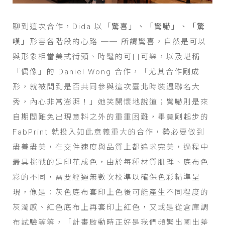
聊到這次合作，Dida 以
「驚喜」、「驚嚇」、「驚
嘆」
形容各階段的心路 ── 所謂驚喜，自然是可以
與形象相當美式街頭、時髦的可口可樂，以及堪稱
「偶像」的 Daniel Wong 合作，「尤其合作剛成
形，就被問到是否共同參與這次臺北時裝週聯名大
秀，內心非常澎湃！」她笑開懷地說道；驚嚇則是來
自期間難免出現意料之外的重重困難，畢竟剛起步的
FabPrint 就投入如此意義重大的合作，勢必要做到
盡善盡美，在交件速度與品質上都追求完美，過程中
最具挑戰的是印花成色，由於每種材質肌理、底布色
彩的不同，需要經過無數次校準以確保色彩精準呈
現，像是：灰色底布套印上色後可能產生不同程度的
灰濁感、紅色底布上再套印上紅色，又或是從倉庫調
布試驗等等，「計畫啟動時正好是我們頻繁出國出差