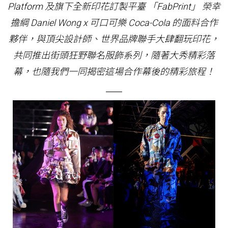
Platform 及旗下全新印花訂製平臺 「FabPrint」 榮幸
擔綱 Daniel Wong x 可口可樂 Coca-Cola 的面料合作
夥伴，與頂尖設計師、世界品牌聯手大肆翻玩印花，
共同推出街頭狂野聯名服飾系列，隨著大秀精彩落
幕，也隨我們一同揭密這場合作幕後的精彩旅程！