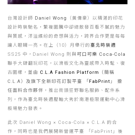
台灣設計師
Daniel Wong
（黃偉豪）以精湛的印花
設計時裝馳名，繁複圖騰中卻總散發百看不膩的魅力
與質感，洋溢繽紛的奇想與活力，跨界合作更是每每
讓人眼睛一亮。在上（10）月舉行的
臺北時裝週
SS25 中，Daniel Wong 則與
可口可樂 Coca-Cola
聯手大肆翻玩印花，以滑板文化為靈感帶入時髦、復
古圖樣，
並由
C.L.A Fashion Platform
（簡稱
C.L.A）及旗下全新印花訂製平臺 「
FabPrint
」 擔
任面料合作夥伴
，推出街頭狂野聯名服飾、配件系
列，作為臺北時裝週壓軸大秀於南港極限運動中心滑
板場魅力發表。
此次 Daniel Wong × Coca‑Cola × C.L.A 的合
作，同時也是我們展開新營運平臺 「FabPrint」後