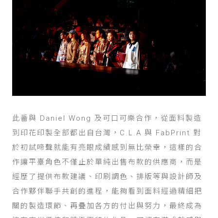
此番與 Daniel Wong 及可口可樂合作，從面料製造
到印花印製全部都出自台灣，C.L.A 與 FabPrint 對
於初試啼聲就能有亮眼成績感到無比榮幸，這樣的合
作讓平臺角色不僅止於單純出售布款的供應商，而是
經歷了提供布款建議、印刷調色、排版等與設計師及
合作夥伴聯手共創的進程，能夠看到面料經過精細把
關的製造環節、再疊加各方的付出與努力，最終成為