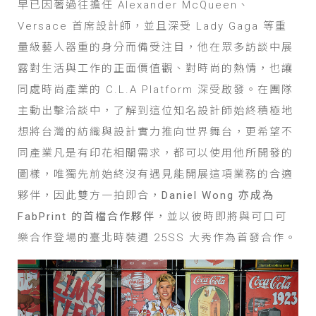
早已因著過往擔任 Alexander McQueen、
Versace 首席設計師，並且深受 Lady Gaga 等重
量級藝人器重的身分而備受注目，他在眾多訪談中展
露對生活與工作的正面價值觀、對時尚的熱情，也讓
同處時尚產業的 C.L.A Platform 深受啟發。在團隊
主動出擊洽談中，了解到這位知名設計師始終積極地
想將台灣的紡織與設計實力推向世界舞台，更希望不
同產業凡是有印花相關需求，都可以使用他所開發的
圖樣，唯獨先前始終沒有遇見能開展這項業務的合適
夥伴，因此雙方一拍即合，
Daniel Wong 亦成為
FabPrint 的首檔合作夥伴
，並以彼時即將與可口可
樂合作登場的臺北時裝週 25SS 大秀作為首發合作。