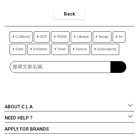
Back
CLAStylist
OOTD
TREND
Lifestyle
Design
Art
Event
Exhibition
Travel
Fashion
Sustainability
ABOUT C.L.A
NEED HELP？
APPLY FOR BRANDS