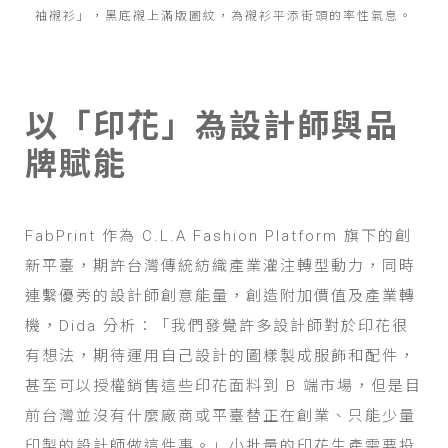
袖襯衫」，黑底襯上滿版圖紋，為襯衫平添街頭的率性氣息。
以「印花」為設計師與品
牌賦能
FabPrint 作為 C.L.A Fashion Platform 旗下的創
新平臺，期許台灣傳統紡織產業灌注轉型動力，同時
連繫優秀的設計師創意能量，創造附加價值及產業轉
機，Dida 分析：「我們發覺許多設計師對於印花很
有想法，期待運用自己設計的圖樣製成服飾和配件，
甚至可以授權銷售這些印花面料到 B 端市場，但是目
前台灣並沒有什麼廠商或平臺替正在創業、只能少量
印製的設計師做這件事。」小批量的印花生產需要投