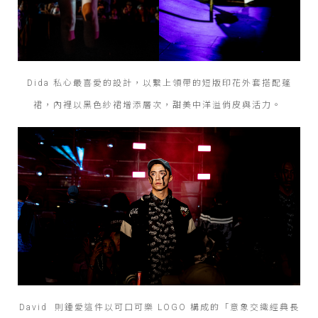
Dida 私心最喜愛的設計，以繫上領帶的短版印花外套搭配蓬
裙，內裡以黑色紗裙增添層次，甜美中洋溢俏皮與活力。
David 則鍾愛這件以可口可樂 LOGO 構成的「意象交織經典長