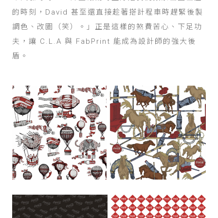
的時刻，David 甚至還直接趁著搭計程車時趕緊後製
調色、改圖（笑）。」正是這樣的煞費苦心、下足功
夫，讓 C.L.A 與 FabPrint 能成為設計師的強大後
盾。