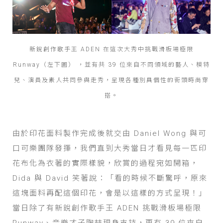
新銳創作歌手王 ADEN 在這次大秀中挑戰滑板場極限
Runway（左下圖） ，並有共 39 位來自不同領域的藝人、模特
兒、演員及素人共同參與走秀，呈現各種別具個性的街頭時尚穿
搭。
由於印花面料製作完成後就交由 Daniel Wong 與可
口可樂團隊發揮，我們直到大秀當日才看見每一匹印
花布化為衣著的實際樣貌，欣賞的過程宛如開箱，
Dida 與 David 笑著說：「看的時候不斷驚呼，原來
這塊面料再配這個印花，會是以這樣的方式呈現！」
當日除了有新銳創作歌手王 ADEN 挑戰滑板場極限
Runway、音樂才子陶喆現身支持，更有 39 位來自