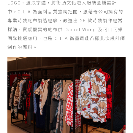
LOGO、波浪字體，將街頭文化融入服裝圖騰設計
中。C.L.A 為面料品質擔綱把關，憑藉母公司擁有的
專業時裝底布製造經驗，嚴選出 26 款時裝製作經常
採納、質感優異的底布供 Daniel Wong 及可口可樂
團隊挑選應用，也是 C.L.A 衡量最能凸顯此次設計師
創作的面料。