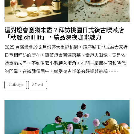
還對燈會意猶未盡？拜訪桃園日式復古喫茶店
「秋麗 chill lit」，續品深夜咖啡魅力
2025 台灣燈會於 2 月份盛大重返桃園，這座城市也成為大家近
日爭相拜訪的所在。隨著燈會圓滿落幕、當燈火漸熄，要是依
然意猶未盡，不妨沿著小路轉入街角，推開一扇通往昭和時代
的門扉，在微醺氛圍中，感受復古喫茶的靜謐與餘韻 ⋯⋯
Lifestyle
Travel