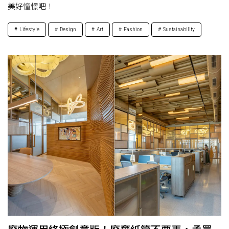
美好憧憬吧！
Lifestyle
Design
Art
Fashion
Sustainability