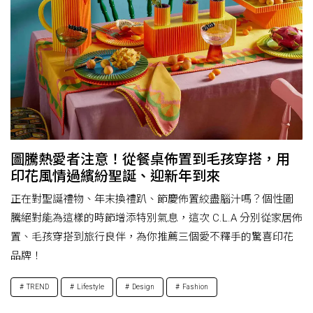
圖騰熱愛者注意！從餐桌佈置到毛孩穿搭，用
印花風情過繽紛聖誕、迎新年到來
正在對聖誕禮物、年末換禮趴、節慶佈置絞盡腦汁嗎？個性圖
騰絕對能為這樣的時節增添特別氣息，這次 C.L.A 分別從家居佈
置、毛孩穿搭到旅行良伴，為你推薦三個愛不釋手的驚喜印花
品牌！
TREND
Lifestyle
Design
Fashion