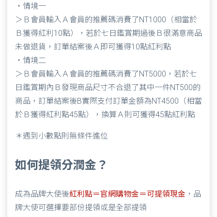
・情境一
＞Ｂ會員輸入Ａ會員的推薦碼消費了NT1000（相當於
Ｂ獲得紅利10點），若於七日鑑賞期過後Ｂ很滿意商品
未做退貨，訂單結案後Ａ即可獲得10點紅利點
・情境二
＞Ｂ會員輸入Ａ會員的推薦碼消費了NT5000，若於七
日鑑賞期內Ｂ發現商品尺寸不合退了其中一件NT500的
商品，訂單結案後B實際支付訂單金額為NT4500（相當
於Ｂ獲得紅利點45點），換算Ａ則可獲得45點紅利點
＊遇到小數點則無條件進位
如何提領分潤金？
成為品牌大使後
紅利點＝官網購物金＝可提領現金
，品
牌大使可選擇要部份提領或是全部提領