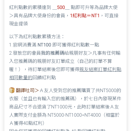
紅利點數的累積達到 ＿
500
＿ 點即可升等為品牌大使
＞具有品牌大使身份的會員，
1紅利點＝NT1
，可直接
現金提領
以下為紅利點數累積方法：
1.官網消費滿
NT100
即可獲得紅利點數一點
2.發放您的會員
我的推薦碼
給親朋好友＞凡事有任何輸
入您推薦碼的親朋好友訂單成立（自己的訂單不算
喔！），待訂單結案後您即可獲得
親友結案訂單紅利點
相同數量的
回饋紅利點
翻譯吐司＞
Ａ友人受到您的推薦購買了共NT5000的
衣服（並且也有輸入您的推薦碼），於七日內發現某件
商品尺寸不合退貨了NT1000元，此時訂單結案後Ａ友
人實際支付金額為 NT5000-NT1000=NT4000（相當於
Ａ獲得40點紅利）