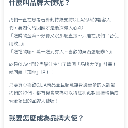
什麼叫品牌大使呢？
我們一直在思考著針對持續支持C.L.A品牌的老客人
們，要如何給回饋才是最深得人心XD
『送購物金嘛～好像又沒那麼直接～只能在我們平台使
用欸...』
『送禮物嘛～萬一送到有人不喜歡的東西怎麼辦？』
於是CLAer們絞盡腦汁生出了這個『品牌大使』計畫！
就回饋『現金』吧！！
只要真心喜歡C.L.A商品並且願意讓身邊更多的人認識
我們的妳們，都有機會成為
可以將紅利點數直接轉換成
現金領出
的品牌大使喔！
我要怎麼成為品牌大使？