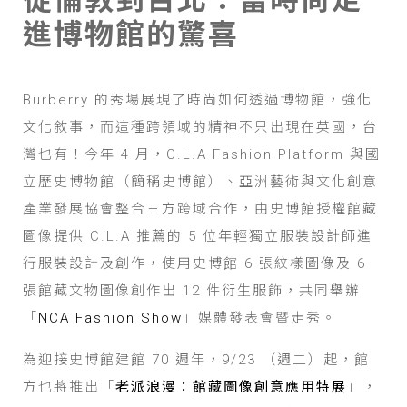
從倫敦到台北：當時尚走
進博物館的驚喜
Burberry 的秀場展現了時尚如何透過博物館，強化
文化敘事，而這種跨領域的精神不只出現在英國，台
灣也有！今年 4 月，C.L.A Fashion Platform 與國
立歷史博物館（簡稱史博館）、亞洲藝術與文化創意
產業發展協會整合三方跨域合作，由史博館授權館藏
圖像提供 C.L.A 推薦的 5 位年輕獨立服裝設計師進
行服裝設計及創作，使用史博館 6 張紋樣圖像及 6
張館藏文物圖像創作出 12 件衍生服飾，共同舉辦
「
NCA Fashion Show
」媒體發表會暨走秀。
為迎接史博館建館 70 週年，9/23 （週二）起，館
方也將推出「
老派浪漫：館藏圖像創意應用特展
」，