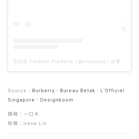
ⒸⓁⒶ Fashion Platform（@clastylist）分享的貼文
Source：
Burberry
、
Bureau Betak
、
L'Officiel
Singapore
、
Designboom
撰稿：一口木
核稿：Irene Lin