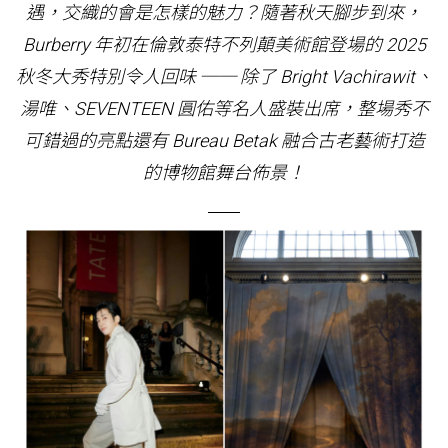
遇，交織的會是怎樣的魅力？隨著秋天腳步到來，
Burberry 年初在倫敦泰特不列顛美術館登場的 2025
秋冬大秀特別令人回味 ── 除了 Bright Vachirawit、
湯唯、SEVENTEEN 圓佑等名人盛裝出席，整場秀不
可錯過的亮點還有 Bureau Betak 融合古老藝術打造
的博物館舞台佈景！