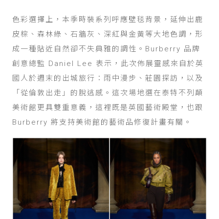
色彩選擇上，本季時裝系列呼應壁毯背景，延伸出鹿
皮棕、森林綠、石牆灰、深紅與金黃等大地色調，形
成一種貼近自然卻不失典雅的調性。Burberry 品牌
創意總監 Daniel Lee 表示，此次佈展靈感來自於英
國人於週末的出城旅行：雨中漫步、莊園探訪，以及
「從倫敦出走」的脫逃感。這次場地選在泰特不列顛
美術館更具雙重意義，這裡既是英國藝術殿堂，也跟
Burberry 將支持美術館的藝術品修復計畫有關。