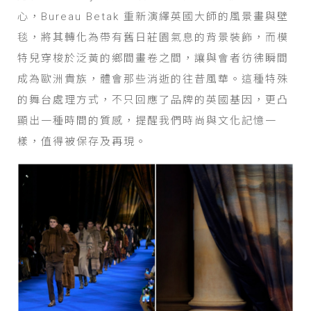
心，Bureau Betak 重新演繹英國大師的風景畫與壁
毯，將其轉化為帶有舊日莊園氣息的背景裝飾，而模
特兒穿梭於泛黃的鄉間畫卷之間，讓與會者彷彿瞬間
成為歐洲貴族，體會那些消逝的往昔風華。這種特殊
的舞台處理方式，不只回應了品牌的英國基因，更凸
顯出一種時間的質感，提醒我們時尚與文化記憶一
樣，值得被保存及再現。