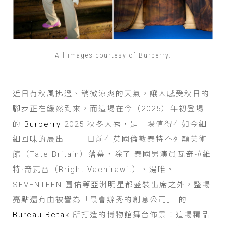
All images courtesy of Burberry.
近日有秋風拂過、稍微涼爽的天氣，讓人感受秋日的
腳步正在緩然到來，而這場在今（2025）年初登場
的
Burberry
2025 秋冬大秀，是一場值得在如今細
細回味的展出 ── 日前在英國倫敦泰特不列顛美術
館（Tate Britain）落幕，除了 泰國男演員瓦奇拉維
特·奇瓦雷（Bright Vachirawit）、湯唯、
SEVENTEEN 圓佑等亞洲明星都盛裝出席之外，整場
亮點還有由被譽為「最會辦秀的創意公司」 的
Bureau Betak
所打造的博物館舞台佈景！這場精品