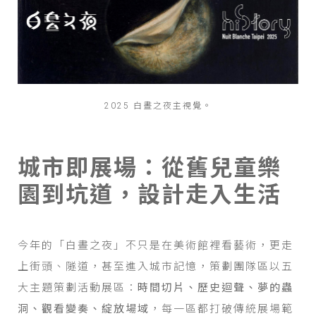
2025 白晝之夜主視覺。
城市即展場：從舊兒童樂
園到坑道，設計走入生活
今年的「白晝之夜」不只是在美術館裡看藝術，更走
上街頭、隧道，甚至進入城市記憶，策劃團隊區以五
大主題策劃活動展區：
時間切片、歷史迴聲、夢的蟲
洞、觀看變奏、綻放場域
，每一區都打破傳統展場範