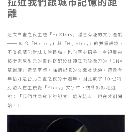
拉近我們跟城市記憶的距
離
這次白晝之夜主題「Hi Story」隱含有趣的文字遊戲
── 結合「History」與「Hi, Story」的雙重語境，
不僅邀請你對城市說聲嗨，也向歷史招手；主視覺由
藝術家陳敬元的畫作搭配設計師江忠倫操刀的「DNA
雙螺旋」造型字體，強調記憶的交織及延續，適逢今
年恰好是台北白晝之夜的十週年，因此數字 10 也特
別融入在主視覺「Story」文字中，彷彿默默地述
說：「我們共同寫下的記憶，還沒結束，現在才剛開
始。」