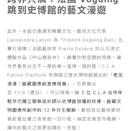
跳到史博館的藝文漫遊
此外，本屆也邀請到舞廳文化、酷兒文化代表
Lasseindra Lanvin 為「French Voguing Ball」比
賽打頭陣；法國藝術家 Pierre Delavie 則以沉浸式
體驗作品《中山橋森林》，顛覆你對空間的想像，讓
世界看見台北不一樣的美。值得一提的是，C.L.A
Fahion Platform 參與國立歷史博物館展出的「
老派
浪漫：館藏圖像創意應用展
」，也將展出
至 11/9（週日），可以現場一睹
5 位 C.L.A 合作年
輕世代獨立服裝設計師以史博館授權的紋樣、館藏文
物圖像所創作的 12 件衍生服飾
，歡迎各位藝術愛好
者趁著白晝之夜串起一日行程，抽空走進室內看展，
讓你的藝文之旅更加精彩、完整！