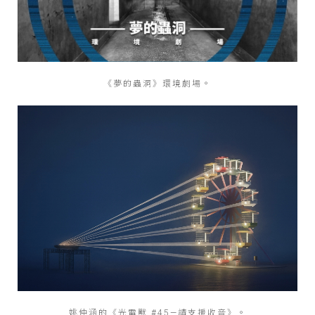
《夢的蟲洞》環境劇場。
姚仲涵的《光電獸 #45—請支援收音》。