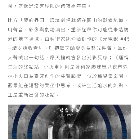
圍，就像是沒有界限的跨夜嘉年華。
比方「夢的蟲洞」環境劇場就選在圓山的戰備坑道，
用聲音、影像與劇場演出，重新詮釋你可能從未造訪
過的地下場域；由藝術家姚仲涵創作的《光電獸 #45
—請支援收音》，則把摩天輪變身為聲光裝置，當你
大聲喊出一句話，摩天輪就會發出光影反應；《運轉
生活的終點站—小火車》則是藝術家廖建忠以夜市森
林小火車為靈感創作的裝置藝術，位於舊兒童樂園，
觀眾能在短暫的乘坐中思考，或許生活追求的終點，
正是重新出發的起點。