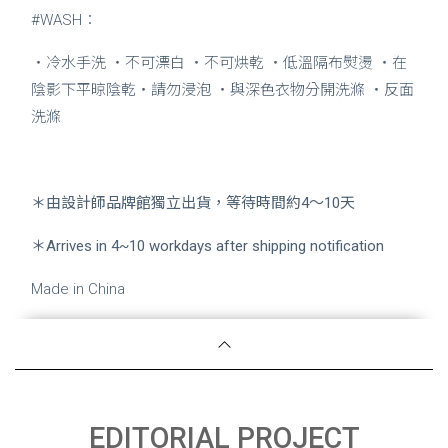
#WASH：
・冷水手洗 ・不可漂白 ・不可烘乾 ・低溫隔布熨燙 ・在
陰影下平晾陰乾・請勿浸泡 ・與深色衣物分開洗滌 ・反面
洗滌
＊由設計師品牌館獨立出貨，等待時間約4～10天
＊Arrives in 4~10 workdays after shipping notification
Made in China
EDITORIAL PROJECT