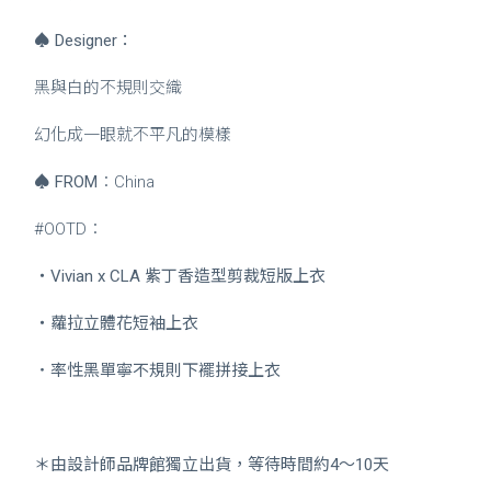
♠
Designer：
黑與白的不規則交織
幻化成一眼就不平凡的模樣
♠
FROM
：China
#OOTD：
・
Vivian x CLA 紫丁香造型剪裁短版上衣
・
蘿拉立體花短袖上衣
・
率性黑單寧不規則下襬拼接上衣
＊由設計師品牌館獨立出貨，等待時間約4～10天