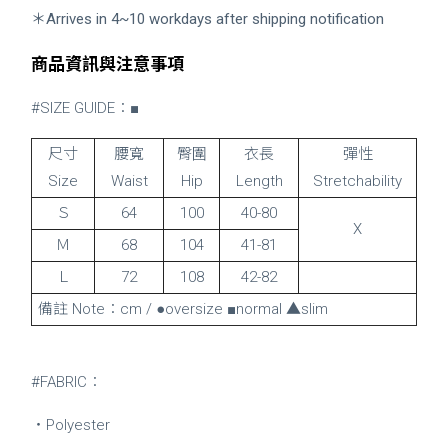
＊Arrives in 4~10 workdays after shipping notification
商品資訊與注意事項
#SIZE GUIDE：■
尺寸
腰寬
臀圍
衣長
彈性
Size
Waist
Hip
Length
Stretchability
Ｓ
64
100
40-80
X
Ｍ
68
104
41-81
Ｌ
72
108
42-82
備註 Note：cm / ●oversize ■normal ▲slim
#FABRIC：
・Polyester