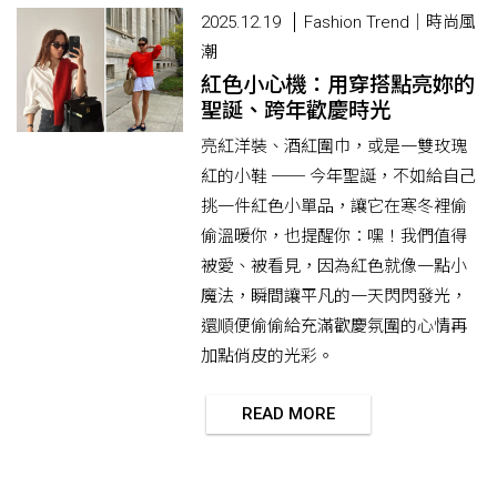
2025.12.19
Fashion Trend｜時尚風
潮
紅色小心機：用穿搭點亮妳的
聖誕、跨年歡慶時光
亮紅洋裝、酒紅圍巾，或是一雙玫瑰
紅的小鞋 ── 今年聖誕，不如給自己
挑一件紅色小單品，讓它在寒冬裡偷
偷溫暖你，也提醒你：嘿！我們值得
被愛、被看見，因為紅色就像一點小
魔法，瞬間讓平凡的一天閃閃發光，
還順便偷偷給充滿歡慶氛圍的心情再
加點俏皮的光彩。
READ MORE