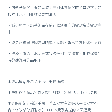
・可戴著洗澡，但若喜歡明亮則建議洗澡時將其取下
；若
接觸汗水，用畢請以乾布清潔
・減少摩擦，請將飾品存放在個別獨立的密封袋或密封盒
中
・避免電鍍層接觸造型噴霧、酒精、香水等高揮發性物質
・洗澡、游泳、泡溫泉或接觸任何化學物質、化妝保養品
時都建議將飾品取下
＊
飾品屬貼身用品不提供退貨服務
＊
設計館內商品皆為客製化訂製，無其他尺寸可供更換
＊
選購前請先確認手圍，若因尺寸有誤造成手環尺寸不
合，修改部分須酌收$100工本費及寄送的來回運費