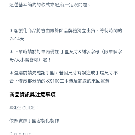
這種基本簡約的款式來配,就一定沒問題。
＊客製化商品將會由設計師品牌館獨立出貨，等待時間約
7~14天
＊下單時請於訂單內備註
手圍尺寸&刻字字母
（限單個字
母/大小寫皆可）喔！
＊選購前請先確認手圍，若因尺寸有誤造成手環尺寸不
合，修改部分須酌收$100工本費及寄送的來回運費
商品資訊與注意事項
#SIZE GUIDE：
依照實際手圍客製化製作
Customize