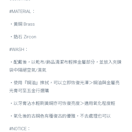
#MATERIAL：
・黃銅
Brass
・鋯
石 Zircon
#WASH：
・配戴後，以乾布/飾品清潔布輕擦金屬部分，並放入夾鍊
袋中隔絕空氣/濕氣
・使用『銅油』擦拭，可以立即恢復光澤＞銅油與金屬亮
光膏可至五金行選購
・以牙膏沾水輕刷黃銅亦可恢復亮度＞適用氧化程度輕
・氧化後的古銅色有種復古的優雅，不去處理也可以
#NOTICE：