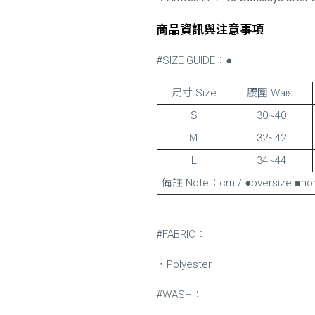
商品資訊與注意事項
#SIZE GUIDE：●
尺寸 Size
腰圍 Waist
Ｓ
30~40
Ｍ
32~42
Ｌ
34~44
備註 Note：cm / ●oversize ■nor
#FABRIC：
・Polyester
#WASH：