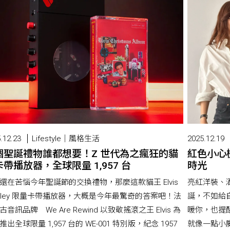
.12.23
Lifestyle｜風格生活
2025.12.19
個聖誕禮物誰都想要！Z 世代為之瘋狂的貓
紅色小心
帶播放器，全球限量 1,957 台
時光
還在苦惱今年聖誕節的交換禮物，那麼這款貓王 Elvis
亮紅洋裝、
esley 限量卡帶播放器，大概是今年最驚奇的答案吧！法
誕，不如給
古音訊品牌 We Are Rewind 以致敬搖滾之王 Elvis 為
暖你，也提
推出全球限量 1,957 台的 WE-001 特別版，紀念 1957
就像一點小