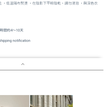
乾 ・低溫隔布熨燙 ・在陰影下平晾陰乾・請勿浸泡 ・與深色衣
間約4～10天
hipping notification