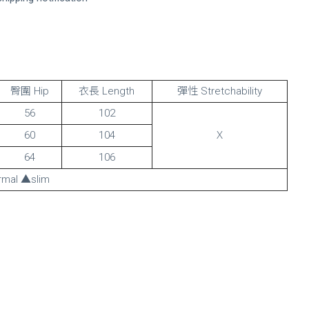
臀圍 Hip
衣長 Length
彈性 Stretchability
56
102
60
104
Ｘ
64
106
mal ▲slim