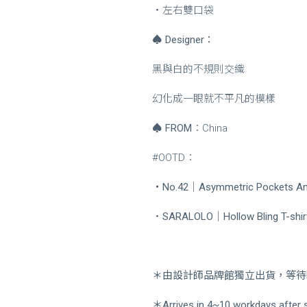
・左右雙口袋
♠
Designer：
黑與白的不規則交織
幻化成一眼就不平凡的模樣
♠
FROM
：China
#OOTD：
・
No.42｜Asymmetric Pockets
・
SARALOLO｜Hollow Bling T
＊由設計師品牌館獨立出貨，等待時
＊Arrives in 4~10 workdays after s