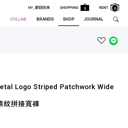
HI!
, 歡迎回來
SHOPPING
RENT
0
0
COLLAB.
BRANDS
SHOP
JOURNAL
etal Logo Striped Patchwork Wide
標條紋拼接寬褲