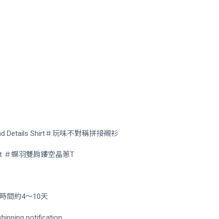
 And Details Shirt＃玩味不對稱拼接襯衫
-shirt ＃蝶羽雙肩鏤空晶蔥T
間約4～10天
hipping notification