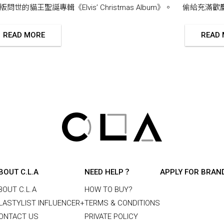
問世的貓王聖誕專輯《Elvis’ Christmas Album》。
偷給充滿歡
READ MORE
READ
BOUT C.L.A
NEED HELP？
APPLY FOR BRAN
BOUT C.L.A
HOW TO BUY?
LASTYLIST INFLUENCER+
TERMS & CONDITIONS
ONTACT US
PRIVATE POLICY