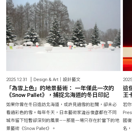
2025.12.31
Design & Art｜設計藝文
2025
「為雪上色」的地景藝術： 一年僅此一次的
這
《Snow Pallet》，捕捉北海道的冬日印記
王卡
如果你曾在冬日造訪北海道，或許見過雪的壯闊，卻未必
若你
看過彩色的雪。每年冬天，日本藝術家澁谷俊彦都在不同
Pr
城市留下短暫卻深刻的風景——那是一場只存在於當下的地
國復
景藝術《Snow Pallet》。
名，