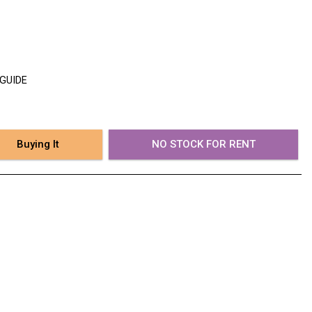
 GUIDE
Buying It
NO STOCK FOR RENT