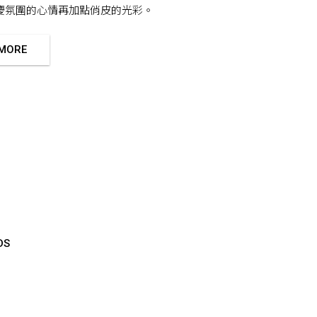
慶氛圍的心情再加點俏皮的光彩。
 MORE
DS