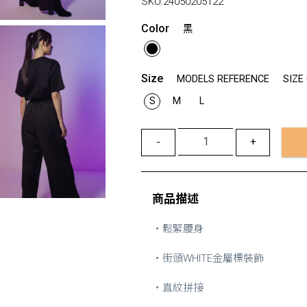
SKU:
24050205122
Color
黑
Size
MODELS REFERENCE
SIZE
S
M
L
-
+
商品描述
・鬆緊腰身
・街頭WHITE金屬標裝飾
・直紋拼接