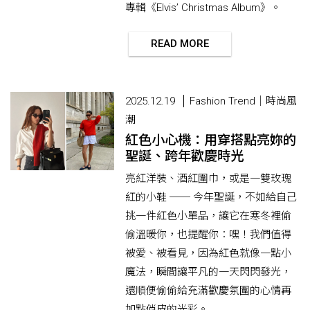
專輯《Elvis’ Christmas Album》。
READ MORE
2025.12.19
Fashion Trend｜時尚風
潮
紅色小心機：用穿搭點亮妳的
聖誕、跨年歡慶時光
亮紅洋裝、酒紅圍巾，或是一雙玫瑰
紅的小鞋 ── 今年聖誕，不如給自己
挑一件紅色小單品，讓它在寒冬裡偷
偷溫暖你，也提醒你：嘿！我們值得
被愛、被看見，因為紅色就像一點小
魔法，瞬間讓平凡的一天閃閃發光，
還順便偷偷給充滿歡慶氛圍的心情再
加點俏皮的光彩。