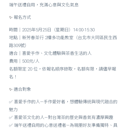
端午送禮自用，充滿心意與文化氣息
✨
報名方式
時間｜2025年5月25日（星期日）14:00-15:30
地點｜新芳春茶行 2樓多功能教室（台北市大同區民生西
路309號）
適合｜喜愛手作、文化體驗與茶香生活的人
費用｜500元/人
名額限定 20 位，依報名順序錄取，名額有限，請儘早報
名！
✨
適合對象
✅ 喜愛手作的人—手作愛好者，想體驗傳統與現代融合的
魅力
✅ 喜愛茶文化的人—對台灣茶的歷史與香氣有濃厚興趣
✅ 端午送禮自用的心意送禮者—為親朋好友準備獨特、具