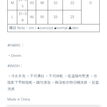
M
43
94
32
22
O
5
31~3
L
46
95
33
23
8
備註 Note：cm
/ ●oversize ■normal ▲slim
#FABRIC：
・Denim
#WASH：
・冷水手洗 ・不可漂白 ・不可烘乾 ・低溫隔布熨燙 ・在
陰影下平晾陰乾・請勿浸泡 ・與深色衣物分開洗滌 ・反面
洗滌
Made in China