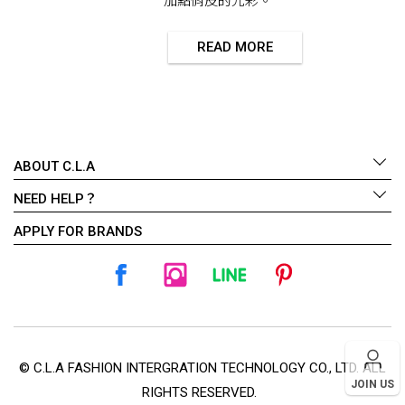
加點俏皮的光彩。
READ MORE
ABOUT C.L.A
NEED HELP？
APPLY FOR BRANDS
© C.L.A FASHION INTERGRATION TECHNOLOGY CO., LTD. ALL
JOIN US
RIGHTS RESERVED.