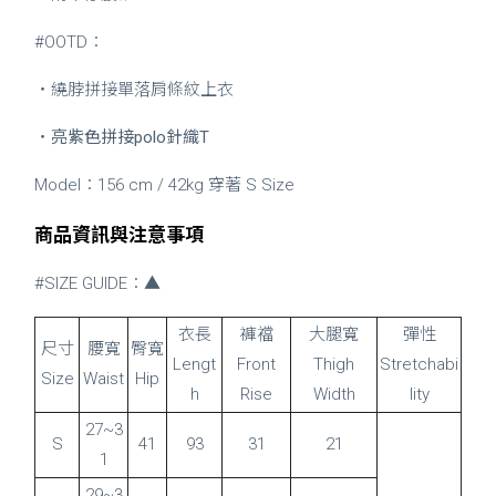
#OOTD：
・繞脖拼接單落肩條紋上衣
・
亮紫色拼接polo針織T
Model：156 cm / 42kg 穿著 S Size
商品資訊與注意事項
#SIZE GUIDE：▲
衣長
褲襠
大腿寬
彈性
尺寸
腰寬
臀寬
Lengt
Front
Thigh
Stretchabi
Size
Waist
Hip
h
Rise
Width
lity
27~3
S
41
93
31
21
1
29~3