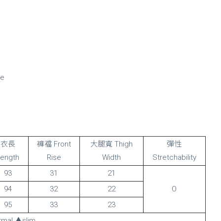
ze
衣長
褲襠 Front
大腿寬 Thigh
彈性
ength
Rise
Width
Stretchability
93
31
21
94
32
22
O
95
33
23
mal ▲slim