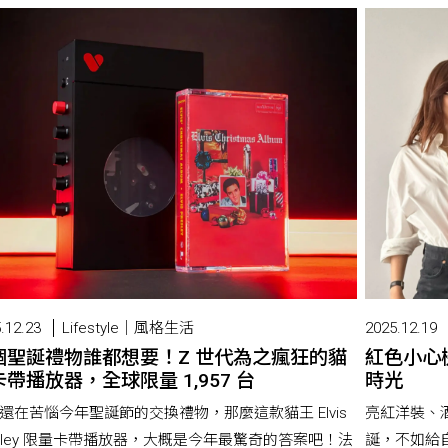
.12.23
Lifestyle｜風格生活
2025.12.19
個聖誕禮物誰都想要！Z 世代為之瘋狂的貓
紅色小心
帶播放器，全球限量 1,957 台
時光
還在苦惱今年聖誕節的交換禮物，那麼這款貓王 Elvis
亮紅洋裝、
esley 限量卡帶播放器，大概是今年最驚奇的答案吧！法
誕，不如給