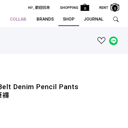
HI!
, 歡迎回來
SHOPPING
RENT
0
0
COLLAB.
BRANDS
SHOP
JOURNAL
Belt Denim Pencil Pants
筆褲