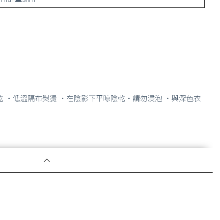
乾 ・低溫隔布熨燙 ・在陰影下平晾陰乾・請勿浸泡 ・與深色衣