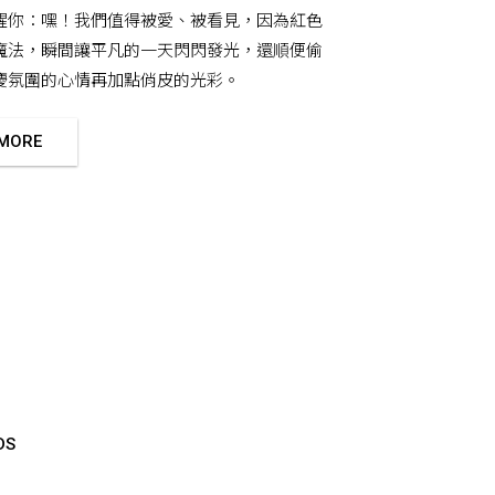
醒你：嘿！我們值得被愛、被看見，因為紅色
魔法，瞬間讓平凡的一天閃閃發光，還順便偷
慶氛圍的心情再加點俏皮的光彩。
 MORE
DS