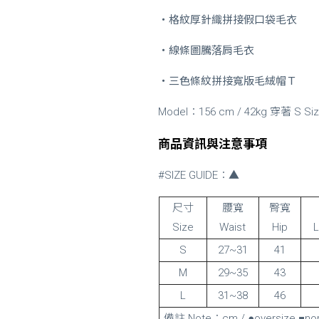
・
格紋厚針織拼接假口袋毛衣
・
線條圖騰落肩毛衣
・
三色條紋拼接寬版毛絨帽Ｔ
Model：156 cm / 42kg 穿著 S Si
商品資訊與注意事項
#SIZE GUIDE：▲
尺寸
腰寬
臀寬
Size
Waist
Hip
L
S
27~31
41
M
29~35
43
L
31~38
46
備註 Note：cm / ●oversize ■nor