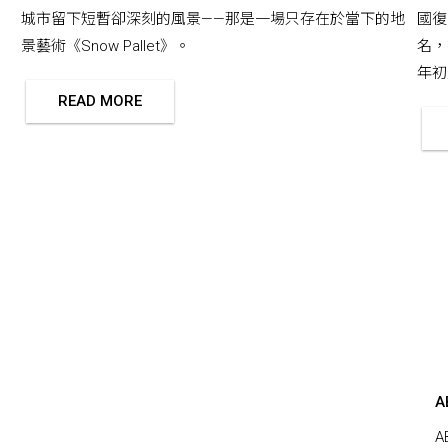
城市留下短暫卻深刻的風景——那是一場只存在於當下的地
國復
景藝術《Snow Pallet》。
名，
年初版
READ MORE
A
A