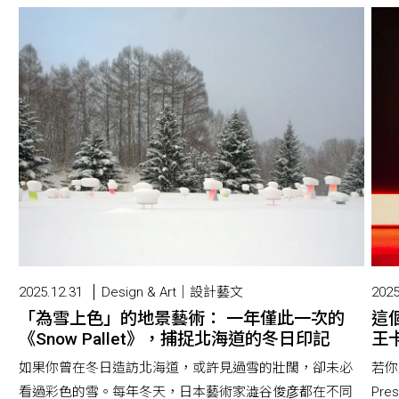
2025.12.31
Design & Art｜設計藝文
2025
「為雪上色」的地景藝術： 一年僅此一次的
這
《Snow Pallet》，捕捉北海道的冬日印記
王卡
如果你曾在冬日造訪北海道，或許見過雪的壯闊，卻未必
若你
看過彩色的雪。每年冬天，日本藝術家澁谷俊彦都在不同
Pr