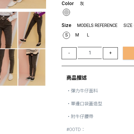
Color
灰
Size
MODELS REFERENCE
SIZE
S
M
L
-
+
商品描述
・彈力牛仔面料
・單邊口袋蓋造型
・附牛仔腰帶
#OOTD：