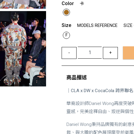
Color
卡
Size
MODELS REFERENCE
SIZE
F
-
+
商品描述
｜CLA x DW x CocaCola 跨界聯
華裔設計師Daniel Wong再
靈感，完美詮釋自由、叛逆與個性
Daniel Wong秉持品牌獨
裁、與大膽的配色展現摩登前衛風