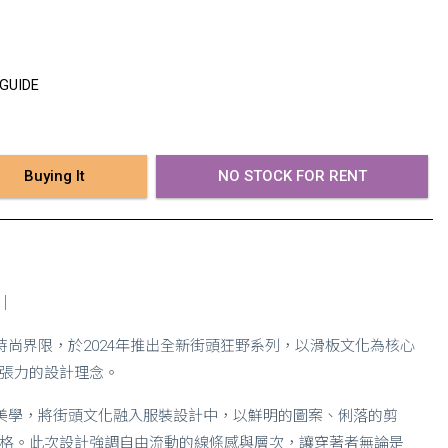
 GUIDE
Buying It
NO STOCK FOR RENT
名｜
度突破時尚界限，於2024年推出全新街頭狂野系列，以滑板文化為核心
張力的設計理念。
有的創意美學，將街頭文化融入服裝設計中，以鮮明的圖案、俐落的剪
格。此次設計強調自由流動的線條感與層次，讓穿著者無論是