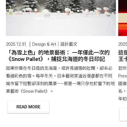
2025.12.31
Design & Art｜設計藝文
2025
「為雪上色」的地景藝術： 一年僅此一次的
這
《Snow Pallet》，捕捉北海道的冬日印記
王卡
如果你曾在冬日造訪北海道，或許見過雪的壯闊，卻未必
若你
看過彩色的雪。每年冬天，日本藝術家澁谷俊彦都在不同
Pr
城市留下短暫卻深刻的風景——那是一場只存在於當下的地
國復
景藝術《Snow Pallet》。
名，
年初版
READ MORE