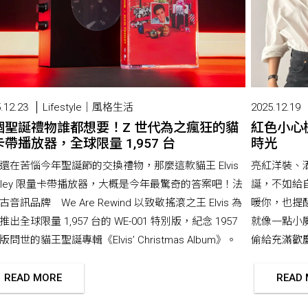
.12.23
Lifestyle｜風格生活
2025.12.19
個聖誕禮物誰都想要！Z 世代為之瘋狂的貓
紅色小心
帶播放器，全球限量 1,957 台
時光
還在苦惱今年聖誕節的交換禮物，那麼這款貓王 Elvis
亮紅洋裝、
esley 限量卡帶播放器，大概是今年最驚奇的答案吧！法
誕，不如給
古音訊品牌 We Are Rewind 以致敬搖滾之王 Elvis 為
暖你，也提
推出全球限量 1,957 台的 WE-001 特別版，紀念 1957
就像一點小
問世的貓王聖誕專輯《Elvis’ Christmas Album》。
偷給充滿歡
READ MORE
READ