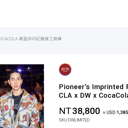
X COCACOLA 素面拚印記連身工裝褲
Pioneer’s Imprinted 
CLA x DW x Coc
NT
38,800
≈ USD
1,385
SKU:
DWLIMITED