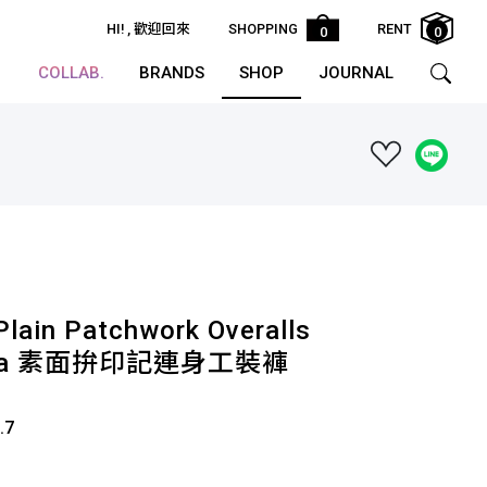
HI!
, 歡迎回來
SHOPPING
RENT
0
0
COLLAB.
BRANDS
SHOP
JOURNAL
Plain Patchwork Overalls
aCola 素面拚印記連身工裝褲
.7