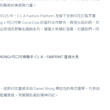
到動態的美感與力量。
25 中，C.L.A Fashion Platform 及旗下全新印花訂製平臺
l Wong x 可口可樂 Coca-Cola 的面料合作夥伴，與頂尖設計師、世
出街頭狂野聯名服飾系列，隨著大秀精彩落幕，也隨我們一同
ONG×可口可樂聯手 C.L.A、FABPRINT 重磅大秀
款印花靈感來自 Daniel Wong 標誌性的馬匹圖案，代表自
粗獷質感，突顯開拓者的精神印記。