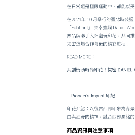
在日常還是極限運動中，都能感受
在2024年 10 月舉行的臺北時裝週 SS
「FabPrint」 榮幸擔綱 Danie
界品牌聯手大肆翻玩印花，共同推
揭密這場合作幕後的精彩旅程！
READ MORE：
共創街頭時尚印花！揭密 DANIEL W
｜Pioneer’s Imprint 印記
｜
印花介紹：以復古西部印象為背景，這
由與狂野的精神，融合西部風格的
商品資訊與注意事項